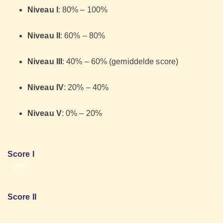
Niveau I
: 80% – 100%
Niveau II
: 60% – 80%
Niveau III
: 40% – 60% (gemiddelde score)
Niveau IV
: 20% – 40%
Niveau V
: 0% – 20%
Score I
80% - 100%
100%
Score II
60% - 80%