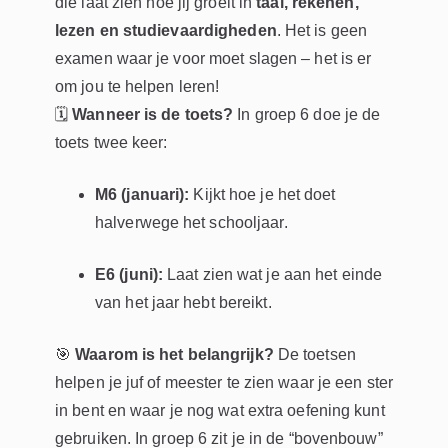
die laat zien hoe jij groeit in
taal, rekenen,
lezen en studievaardigheden
. Het is geen
examen waar je voor moet slagen – het is er
om jou te helpen leren!
🗓
Wanneer is de toets?
In groep 6 doe je de
toets twee keer:
M6 (januari):
Kijkt hoe je het doet
halverwege het schooljaar.
E6 (juni):
Laat zien wat je aan het einde
van het jaar hebt bereikt.
🎯
Waarom is het belangrijk?
De toetsen
helpen je juf of meester te zien waar je een ster
in bent en waar je nog wat extra oefening kunt
gebruiken. In groep 6 zit je in de “bovenbouw”