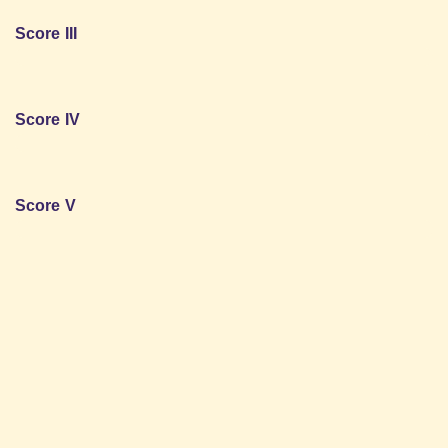
Score III
40% - 60% Gemiddelde score
Score IV
20% - 40%
Score V
0% - 20%