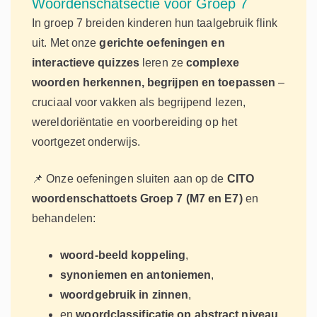
Woordenschatsectie voor Groep 7
In groep 7 breiden kinderen hun taalgebruik flink
uit. Met onze
gerichte oefeningen en
interactieve quizzes
leren ze
complexe
woorden herkennen, begrijpen en toepassen
–
cruciaal voor vakken als begrijpend lezen,
wereldoriëntatie en voorbereiding op het
voortgezet onderwijs.
📌 Onze oefeningen sluiten aan op de
CITO
woordenschattoets Groep 7 (M7 en E7)
en
behandelen:
woord-beeld koppeling
,
synoniemen en antoniemen
,
woordgebruik in zinnen
,
en
woordclassificatie op abstract niveau
.