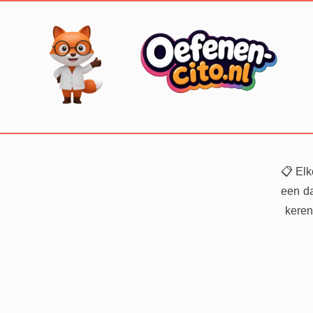
📋 Elk
een da
keren