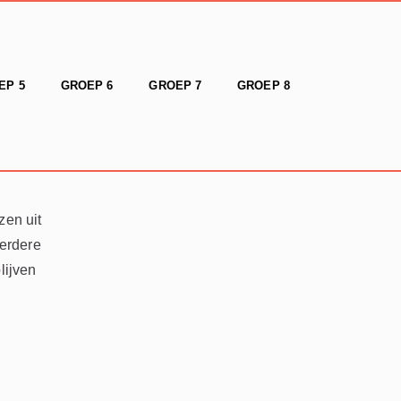
EP 5
GROEP 6
GROEP 7
GROEP 8
zen uit
eerdere
lijven